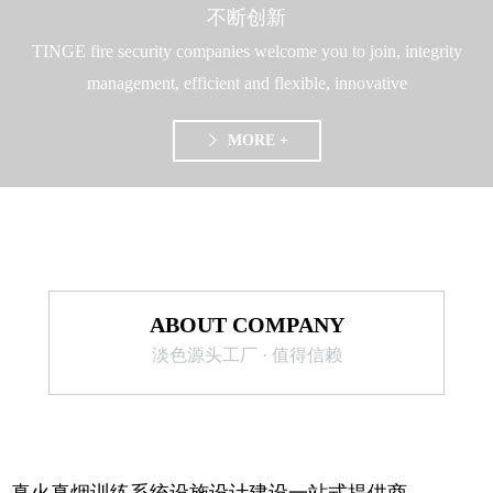
择、水枪阵地设置、排
不断创新
烟、灭火等技战术措施
TINGE fire security companies welcome you to join, integrity
的运用创造近似实战的
背景和条件，以及了解
management, efficient and flexible, innovative
轰燃特点，正确采取进
攻防护的措施，提高消
MORE +
ꁕ
防员扑教室内火灾和事
故处置的作战能力。
ABOUT COMPANY
淡色源头工厂 · 值得信赖
真火真烟训练系统设施设计建设一站式提供商