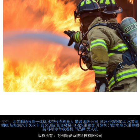
友链：
水带晾晒收卷一体机
水带收卷机器人
攀岩
攀岩公司
苏州不锈钢加工
水带晾
晒机
新能源汽车灭火车
真火训练
旋转楼梯
电动水带卷盘
升降机
消防水炮
水带晾晒
架
移动水带收卷机
凹凸棒
无人机
版权所有：
苏州诲爱系统科技有限公司