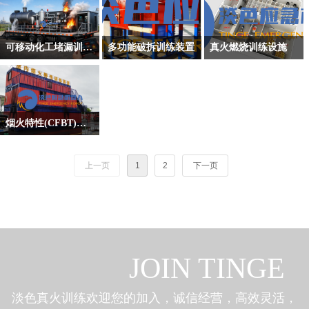
可移动化工堵漏训练设施-移动式油罐车起火/危险品泄漏/LPG(液化石油气)、LNG(液化天然气)、CNG(压缩天然气)泄漏
多功能破拆训练装置
真火燃烧训练设施
用于模拟危化品运输储
多功能破拆训练装置主
真火模拟燃烧训练设施
罐操作箱仪表、阀门、
要用于消防员实战训
是建筑火灾的一种，主
管路认知及应急操作原
练，模拟真实救援场景
要用于模拟发生建筑火
理。模拟处置LNG、
中的破拆操作，提升消
灾时火势漫延、烟气流
烟火特性(CFBT)集装箱真火燃烧训练室
CNG、LPG及常压槽罐
防员对各类障碍物的处
动效果的过程；通过场
集装箱真火燃烧训练设
车的带压应急堵漏。
理能力。
景的再现，可在训练中
施主要用于消防员开展
上一页
1
2
下一页
获得选择进攻路线、占
室内火灾扑救和事故处
领阵地、接近火点、选
置的技术、战术、战法
择正确的射水方法等技
训练，进行教学研究，
巧，具有实战的意义。
了解、熟悉室内火灾事
故特点，学会火灾扑救
JOIN TINGE
的战法，掌握火灾事故
的处置流程，为火情侦
查、警戒、进攻路线选
淡色真火训练欢迎您的加入，诚信经营，高效灵活，