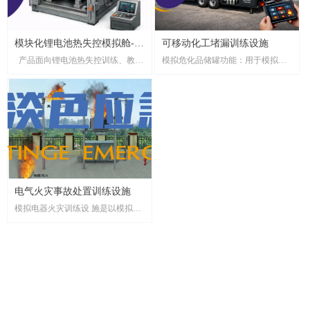
模块化锂电池热失控模拟舱-锂
可移动化工堵漏训练设施
产品面向锂电池热失控训练、教学
模拟危化品储罐功能：用于模拟危
电池着火训练设施
演示、安全演练和基础研发验证场
化品运输储罐操作箱仪表、阀门、
景，单模块约1 m x 1 m x 1 m的模块
管路认知及应急操作原理。模拟处
化热失控模拟舱。产品安全可控、
置LNG、CNG、LPG及常压槽罐车
可重复训练、可标准化交付，并在
的带压应急堵漏。
后续保留升级到更高等级测试和评
估系统的接口。
电气火灾事故处置训练设施
模拟电器火灾训练设 施是以模拟的
方式，制造 真实配电室火灾和变压
器 火灾发生的真实场景，让 广大消
防队员亲身感受真 实电器火灾的场
景、充分 了解电器火灾、锻炼广大
消防员对电器火灾的处理 能力、提
高消防员的自身 业务能力。